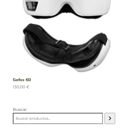
Gafas 6D
130,00
€
Buscar