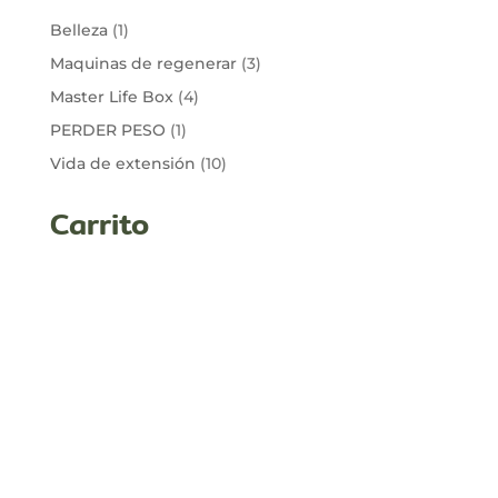
1
Belleza
1
producto
3
Maquinas de regenerar
3
productos
4
Master Life Box
4
productos
1
PERDER PESO
1
producto
10
Vida de extensión
10
productos
Carrito
Sobre Renedisa
Renedisa
es una empresa que vente productos
de la empresa “Long Life Corporation”, que una