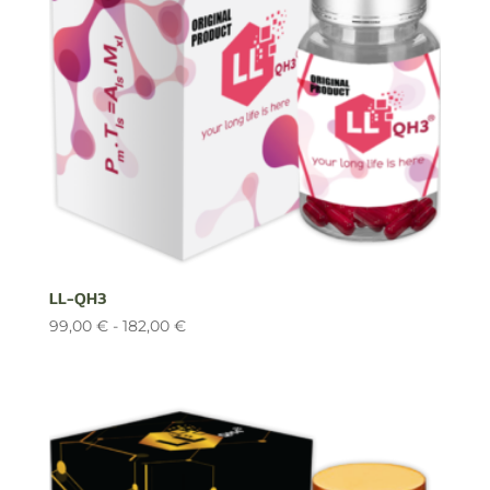
LL-QH3
Rango
99,00
€
-
182,00
€
de
precios:
desde
99,00 €
hasta
182,00 €