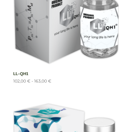
LL-QH1
Rango
102,00
€
-
163,00
€
de
precios:
desde
102,00 €
hasta
163,00 €