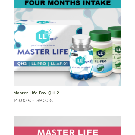
179,00 €
Master Life Box QH-2
Rango
143,00
€
-
189,00
€
de
precios:
desde
143,00 €
hasta