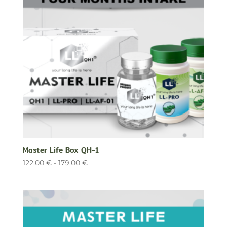
Master Life Box QH-1
Rango
122,00
€
-
179,00
€
de
precios:
desde
122,00 €
hasta