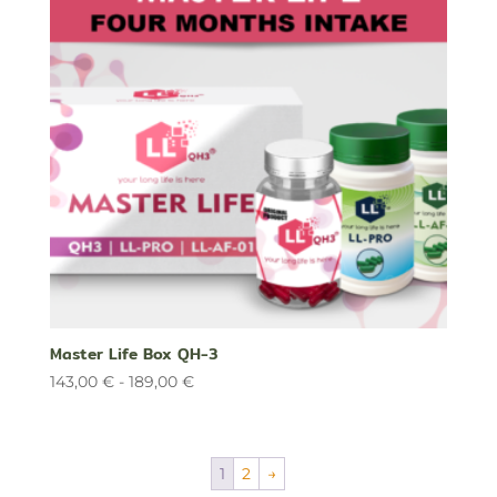
189,00 €
Master Life Box QH-3
Rango
143,00
€
-
189,00
€
de
precios:
desde
1
2
→
143,00 €