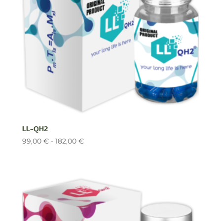
LL-QH2
Rango
99,00
€
-
182,00
€
de
precios:
desde
99,00 €
hasta
182,00 €