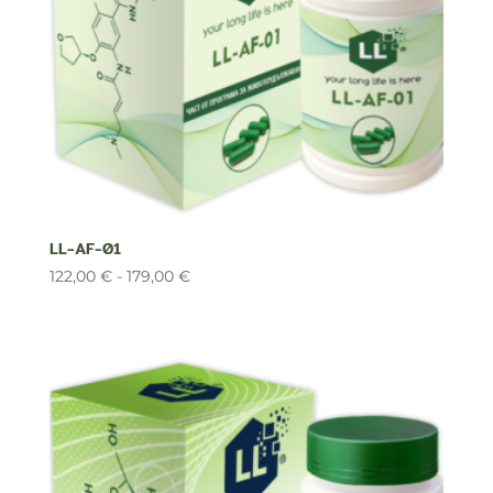
LL-AF-01
Rango
122,00
€
-
179,00
€
de
precios:
desde
122,00 €
hasta
179,00 €