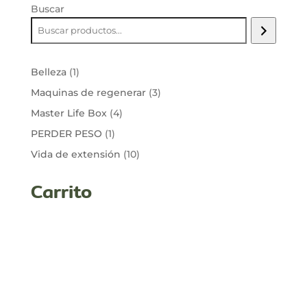
hasta
Buscar
189,00 €
1
Belleza
1
producto
3
Maquinas de regenerar
3
productos
4
Master Life Box
4
productos
1
PERDER PESO
1
producto
10
Vida de extensión
10
productos
Carrito