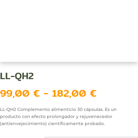
LL-QH2
Rango
99,00
€
-
182,00
€
de
precios:
desde
LL-QH2 Complemento alimenticio 30 cápsulas. Es un
99,00 €
producto con efecto prolongador y rejuvenecedor
hasta
(antienvejecimiento) científicamente probado.
182,00 