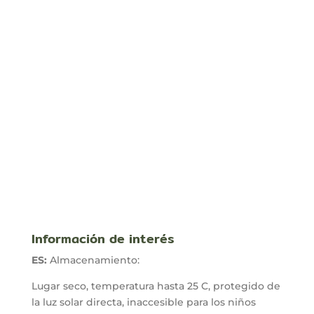
Gafas 6D
LL-PRO
Ran
61,00
€
-
138,00
€
130,00
€
de
prec
des
61,0
has
138,
Información de interés
ES:
Almacenamiento:
Lugar seco, temperatura hasta 25 C, protegido de
la luz solar directa, inaccesible para los niños