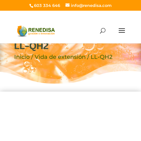
603 334 646
info@renedisa.com
LL-QH2
Inicio
/
Vida de extensión
/ LL-QH2