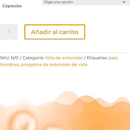
Cápsulas
LL-
Añadir al carrito
QH2
cantidad
SKU:
N/D
Categoría:
Vida de extensión
Etiquetas:
para
hombres
,
programa de extensión de vida
Entrega en 72h