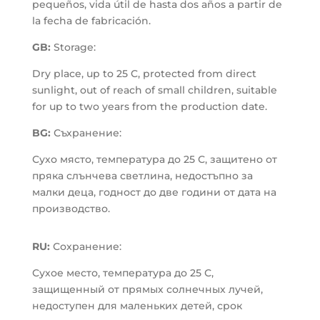
pequeños, vida útil de hasta dos años a partir de
la fecha de fabricación.
GB:
Storage:
Dry place, up to 25 C, protected from direct
sunlight, out of reach of small children, suitable
for up to two years from the production date.
BG:
Съхранение:
Сухо място, температура до 25 С, защитено от
пряка слънчева светлина, недостъпно за
малки деца, годност до две години от дата на
производство.
RU:
Сохранение:
Сухое место, температура до 25 С,
защищенный от прямых солнечных лучей,
недоступен для маленьких детей, срок