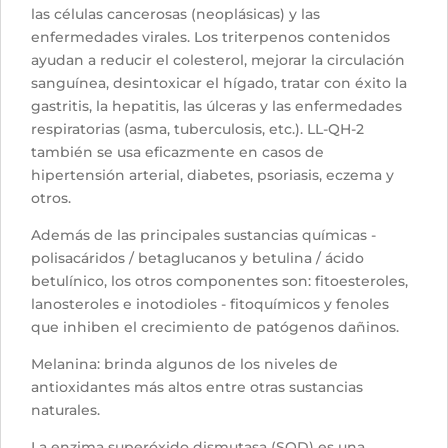
las células cancerosas (neoplásicas) y las
enfermedades virales. Los triterpenos contenidos
ayudan a reducir el colesterol, mejorar la circulación
sanguínea, desintoxicar el hígado, tratar con éxito la
gastritis, la hepatitis, las úlceras y las enfermedades
respiratorias (asma, tuberculosis, etc.). LL-QH-2
también se usa eficazmente en casos de
hipertensión arterial, diabetes, psoriasis, eczema y
otros.
Además de las principales sustancias químicas -
polisacáridos / betaglucanos y betulina / ácido
betulínico, los otros componentes son: fitoesteroles,
lanosteroles e inotodioles - fitoquímicos y fenoles
que inhiben el crecimiento de patógenos dañinos.
Melanina: brinda algunos de los niveles de
antioxidantes más altos entre otras sustancias
naturales.
La enzima superóxido dismutasa (SOD) es una