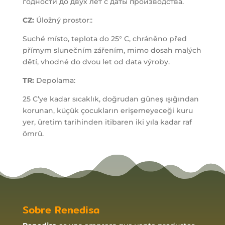
годности до двух лет с даты производства.
CZ:
Úložný prostor::
Suché místo, teplota do 25° C, chráněno před
přímym slunečním zářením, mimo dosah malých
dětí, vhodné do dvou let od data výroby.
TR:
Depolama:
25 C’ye kadar sıcaklık, doğrudan güneş ışığından
korunan, küçük çocukların erişemeyeceği kuru
yer, üretim tarihinden itibaren iki yıla kadar raf
ömrü.
Sobre Renedisa