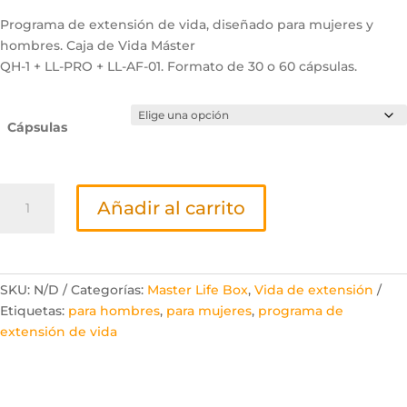
precios:
desde
Programa de extensión de vida, diseñado para mujeres y
122,00
hombres. Caja de Vida Máster
hasta
QH-1 + LL-PRO + LL-AF-01. Formato de 30 o 60 cápsulas.
179,00
Cápsulas
Master
Añadir al carrito
Life
Box
QH-
1
SKU:
N/D
Categorías:
Master Life Box
,
Vida de extensión
cantidad
Etiquetas:
para hombres
,
para mujeres
,
programa de
extensión de vida