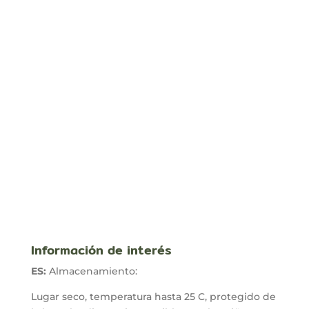
LL-PRO
LL-QH2
Rango
Ran
61,00
€
-
138,00
€
99,00
€
-
182,00
€
de
de
precios:
prec
desde
des
61,00 €
99,
hasta
has
138,00 €
182
Información de interés
ES:
Almacenamiento:
Lugar seco, temperatura hasta 25 C, protegido de