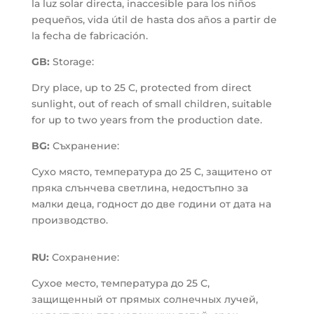
la luz solar directa, inaccesible para los niños
pequeños, vida útil de hasta dos años a partir de
la fecha de fabricación.
GB:
Storage:
Dry place, up to 25 C, protected from direct
sunlight, out of reach of small children, suitable
for up to two years from the production date.
BG:
Съхранение:
Сухо място, температура до 25 С, защитено от
пряка слънчева светлина, недостъпно за
малки деца, годност до две години от дата на
производство.
RU:
Сохранение:
Сухое место, температура до 25 С,
защищенный от прямых солнечных лучей,