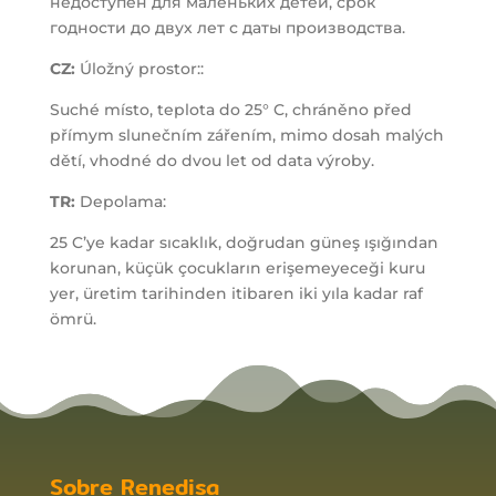
недоступен для маленьких детей, срок
годности до двух лет с даты производства.
CZ:
Úložný prostor::
Suché místo, teplota do 25° C, chráněno před
přímym slunečním zářením, mimo dosah malých
dětí, vhodné do dvou let od data výroby.
TR:
Depolama:
25 C’ye kadar sıcaklık, doğrudan güneş ışığından
korunan, küçük çocukların erişemeyeceği kuru
yer, üretim tarihinden itibaren iki yıla kadar raf
ömrü.
Sobre Renedisa