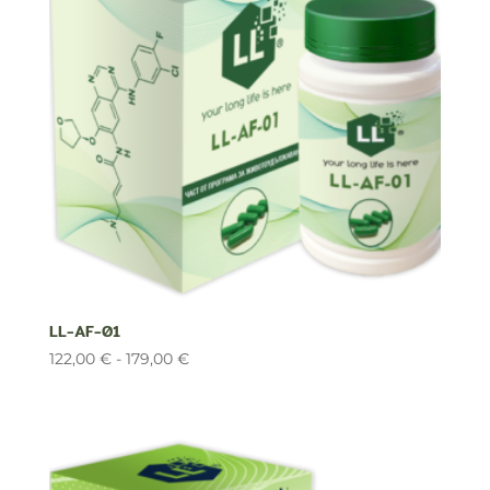
LL-AF-01
Rango
122,00
€
-
179,00
€
de
precios:
desde
122,00 €
hasta