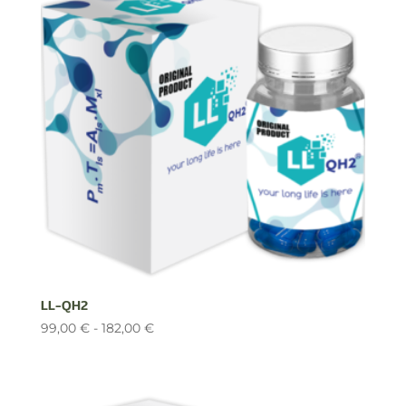
hasta
163,00 €
LL-QH2
Rango
99,00
€
-
182,00
€
de
precios:
desde