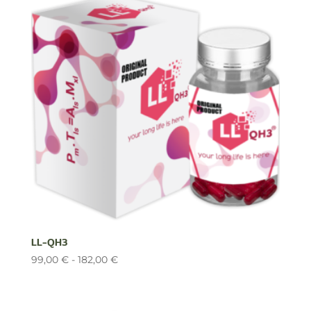
99,00 €
hasta
182,00 €
LL-QH3
Rango
99,00
€
-
182,00
€
de
precios:
desde