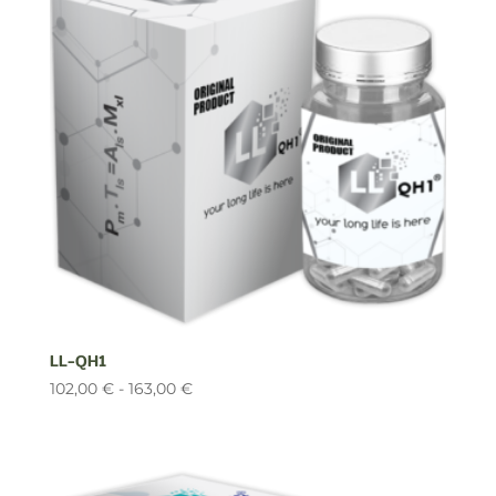
hasta
138,00 €
LL-QH1
Rango
102,00
€
-
163,00
€
de
precios:
desde
102,00 €