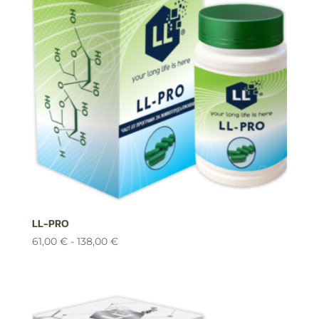
179,00 €
LL-PRO
Rango
61,00
€
-
138,00
€
de
precios:
desde
61,00 €