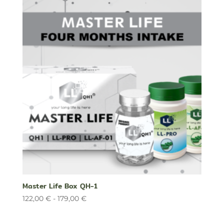
desde
126,00 €
hasta
240,00 €
Master Life Box QH-1
Rango
122,00
€
-
179,00
€
de
precios: