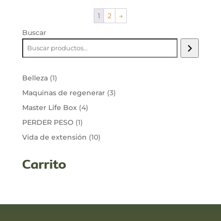
desde
1
2
→
122,00 €
hasta
Buscar
179,00 €
1
Belleza
1
producto
3
Maquinas de regenerar
3
productos
4
Master Life Box
4
productos
1
PERDER PESO
1
producto
10
Vida de extensión
10
productos
Carrito