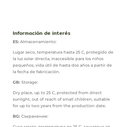
61,00 €
102
hasta
has
138,00 €
163
Información de interés
ES:
Almacenamiento:
Lugar seco, temperatura hasta 25 C, protegido de
la luz solar directa, inaccesible para los niños
pequeños, vida útil de hasta dos años a partir de
la fecha de fabricación.
GB:
Storage:
Dry place, up to 25 C, protected from direct
sunlight, out of reach of small children, suitable
for up to two years from the production date.
BG:
Съхранение:
Сухо място, температура до 25 С, защитено от