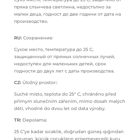
пряка слънчева светлина, недостъпно за
малки деца, годност до две години от дата на
производство.
RU:
Сохранение:
Сухое место, температура до 25 С,
защищенный от прямых солнечных лучей,
недоступен для маленьких детей, срок
годности до двух лет с даты производства.
CZ:
Úložný prostor::
Suché místo, teplota do 25° C, chráněno před
přímym slunečním zářením, mimo dosah malých
dětí, vhodné do dvou let od data výroby.
TR:
Depolama:
25 C’ye kadar sıcaklık, doğrudan güneş ışığından
korunan, küçük çocukların erişemeyeceği kuru