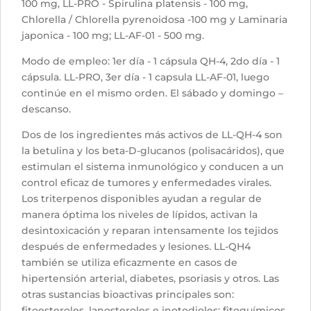
100 mg, LL-PRO - Spirulina platensis - 100 mg,
Chlorella / Chlorella pyrenoidosa -100 mg y Laminaria
japonica - 100 mg; LL-AF-01 - 500 mg.
Modo de empleo: 1er día - 1 cápsula QH-4, 2do día - 1
cápsula. LL-PRO, 3er día - 1 capsula LL-AF-01, luego
continúe en el mismo orden. El sábado y domingo –
descanso.
Dos de los ingredientes más activos de LL-QH-4 son
la betulina y los beta-D-glucanos (polisacáridos), que
estimulan el sistema inmunológico y conducen a un
control eficaz de tumores y enfermedades virales.
Los triterpenos disponibles ayudan a regular de
manera óptima los niveles de lípidos, activan la
desintoxicación y reparan intensamente los tejidos
después de enfermedades y lesiones. LL-QH4
también se utiliza eficazmente en casos de
hipertensión arterial, diabetes, psoriasis y otros. Las
otras sustancias bioactivas principales son:
fitoesteroles, lanosteroles e inotodioles: fitoquímicos