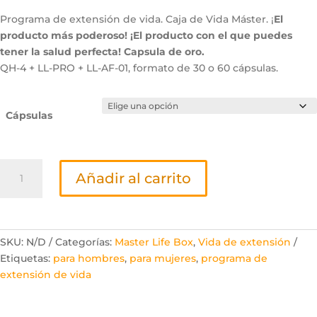
precios
desde
Programa de extensión de vida. Caja de Vida Máster. ¡
El
179,00
producto más poderoso! ¡El producto con el que puedes
hasta
tener la salud perfecta! Capsula de oro.
245,00
QH-4 + LL-PRO + LL-AF-01, formato de 30 o 60 cápsulas.
Cápsulas
Master
Añadir al carrito
Life
Box
QH-
4
SKU:
N/D
Categorías:
Master Life Box
,
Vida de extensión
cantidad
Etiquetas:
para hombres
,
para mujeres
,
programa de
extensión de vida